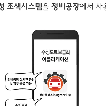
성 조색시스템
을
정비공장
에서 사